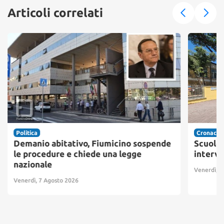
Articoli correlati
Politica
Cronaca
Demanio abitativo, Fiumicino sospende
Scuole 
le procedure e chiede una legge
interve
nazionale
Venerdì, 7
Venerdì, 7 Agosto 2026