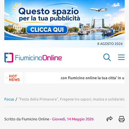
8 AGOSTO 2026
Search Butt
Search
HOT
con fiumicino online la tua citta' in un ... click
for:
NEWS
Focus
/
“Festa della Primavera”, Fregene tra sapori, musica e solidarietà
Scritto da
Fiumicino Online
-
Giovedì, 14 Maggio 2026