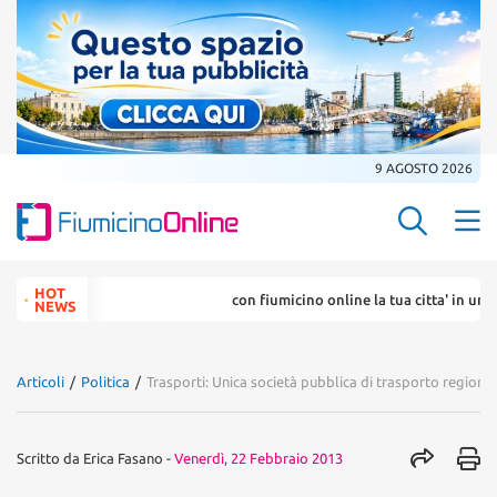
9 AGOSTO 2026
Search Butt
Search
HOT
con fiumicino online la tua citta' in un ... c
for:
NEWS
Articoli
/
Politica
/
Trasporti: Unica società pubblica di trasporto regiona
Scritto da
Erica Fasano
-
Venerdì, 22 Febbraio 2013