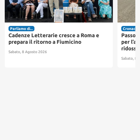
Parliamo di...
Cronaca
Cadenze Letterarie cresce a Roma e
Passosc
prepara il ritorno a Fiumicino
per l’ac
ridosso
Sabato, 8 Agosto 2026
Sabato, 8 