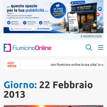
6 AGOSTO 2026
Search Butt
Search
HOT
con fiumicino online la tua citta' in un ... click
for:
NEWS
Giorno:
22 Febbraio
2013