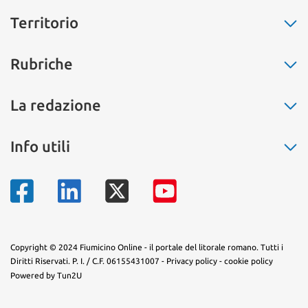
Territorio
Fiumicino
Rubriche
Ostia
Fregene
La buona cucina
La redazione
Maccarese
Non solo moda
Parco Leonardo
Salute
Chi siamo
Info utili
Isola Sacra
L’eco dell’amore
Pubblicità
Passoscuro
Il segnalibro
Contatti
Numeri di telefono
Palidoro
La storia
Mappa del territorio
Torrimpietra
Sapevi che...
Aranova
Arte e fantasia
Tragliatella
Copyright © 2024 Fiumicino Online - il portale del litorale romano. Tutti i
Diritti Riservati. P. I. / C.F. 06155431007 -
Privacy policy
-
cookie policy
Tragliata
Powered by Tun2U
Testa di Lepre
Le vignole