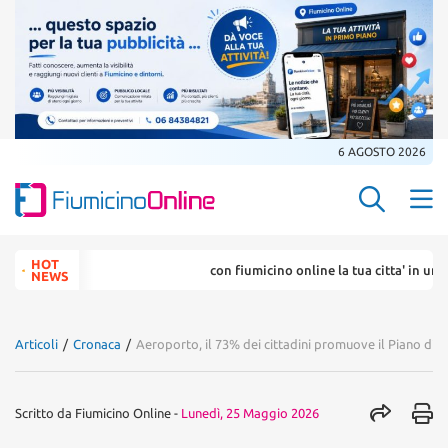
6 AGOSTO 2026
Search Butt
Search
HOT
con fiumicino online la tua citta' in un ... click
for:
NEWS
Articoli
/
Cronaca
/
Aeroporto, il 73% dei cittadini promuove il Piano di 
Scritto da
Fiumicino Online
-
Lunedì, 25 Maggio 2026