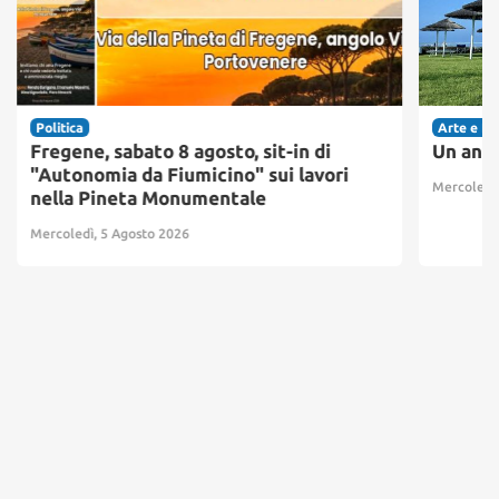
Politica
Arte e Fa
Fregene, sabato 8 agosto, sit-in di
Un ango
"Autonomia da Fiumicino" sui lavori
Mercoledì,
nella Pineta Monumentale
Mercoledì, 5 Agosto 2026