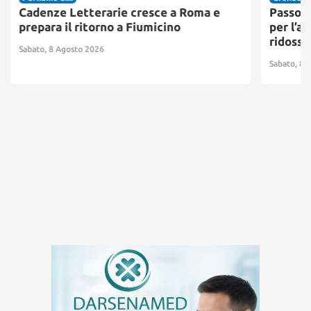
Cadenze Letterarie cresce a Roma e
Passosc
prepara il ritorno a Fiumicino
per l’ac
ridosso
Sabato, 8 Agosto 2026
Sabato, 8 