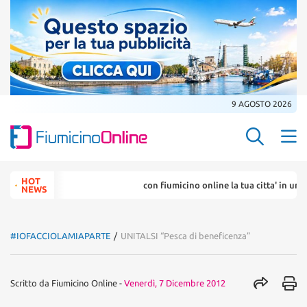
9 AGOSTO 2026
Search Butt
Search
HOT
con fiumicino online la tua citta' in un ... click
for:
NEWS
#IOFACCIOLAMIAPARTE
/
UNITALSI “Pesca di beneficenza”
Scritto da
Fiumicino Online
-
Venerdì, 7 Dicembre 2012