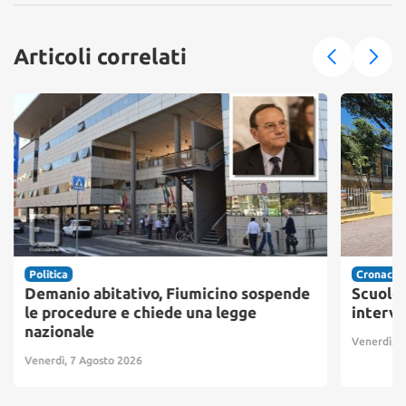
Articoli correlati
Politica
Cronaca
Demanio abitativo, Fiumicino sospende
Scuole 
le procedure e chiede una legge
interve
nazionale
Venerdì, 7
Venerdì, 7 Agosto 2026