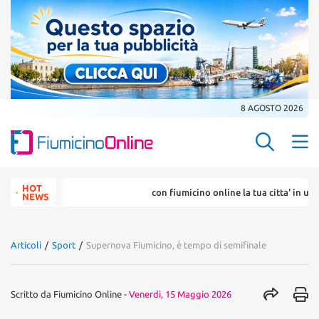
8 AGOSTO 2026
Search Butt
Search
HOT
con fiumicino online la tua citta' in un ... c
for:
NEWS
Articoli
/
Sport
/
Supernova Fiumicino, è tempo di semifinale
Scritto da
Fiumicino Online
-
Venerdì, 15 Maggio 2026