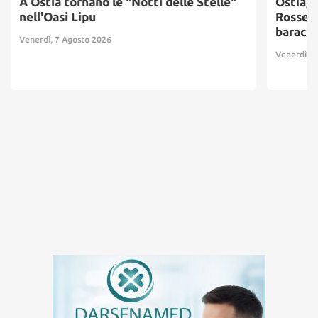
A Ostia tornano le "Notti delle Stelle"
Ostia, 
nell'Oasi Lipu
Rosse: 
baracc
Venerdì, 7 Agosto 2026
Venerdì, 7