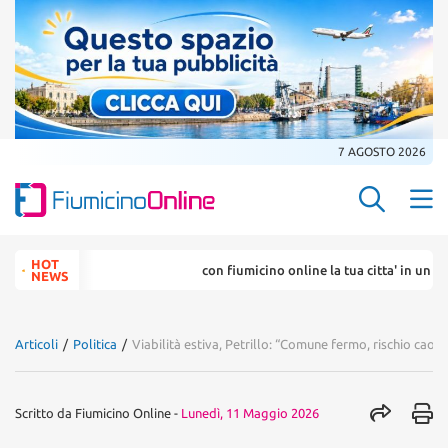
7 AGOSTO 2026
Search Butt
Search
HOT
con fiumicino online la tua citta' in un ... click
for:
NEWS
Articoli
/
Politica
/
Viabilità estiva, Petrillo: “Comune fermo, rischio caos
Scritto da
Fiumicino Online
-
Lunedì, 11 Maggio 2026