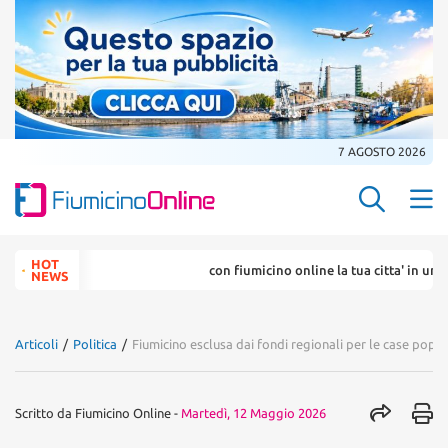
7 AGOSTO 2026
Search Butt
Search
HOT
con fiumicino online la tua citta' in un ... click
for:
NEWS
Articoli
/
Politica
/
Fiumicino esclusa dai fondi regionali per le case popola
Scritto da
Fiumicino Online
-
Martedì, 12 Maggio 2026