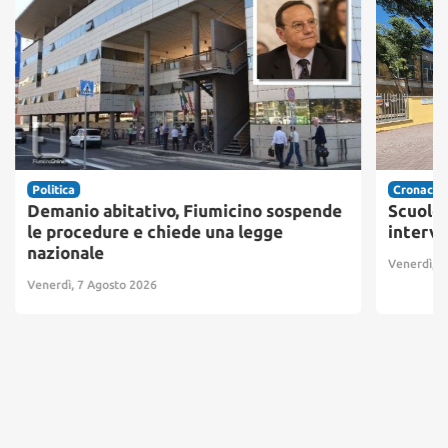
Politica
Cronaca
Demanio abitativo, Fiumicino sospende
Scuole 
le procedure e chiede una legge
interve
nazionale
Venerdì, 7
Venerdì, 7 Agosto 2026