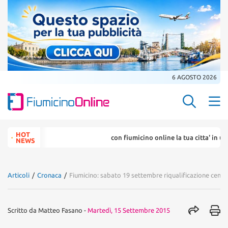
6 AGOSTO 2026
Search Butt
Search
HOT
con fiumicino online la tua citta' in un ... 
for:
NEWS
Articoli
/
Cronaca
/
Fiumicino: sabato 19 settembre riqualificazione centra
Scritto da
Matteo Fasano
-
Martedì, 15 Settembre 2015