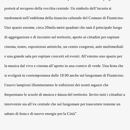
porterà al recupero della vecchia centrale. Un simbolo dell’incuria si
trasformerà nell’emblema della rinascita culturale del Comune di Fiumicino.
Uno spazio enorme, circa 20mila metri quadrati che sarà il principale luogo
di aggregazione e di incontro sul territorio, aperto ai cittadini per ospitare
cinema, teatro, esposizioni artistiche, un centro congressi, aule multimediali
e una grande sala per ospitare concerti ed eventi. All’esterno uno spazio per
la musica dal vivo e cinema all’aperto in una cornice di verde. Una festa che
si svolgerà in contemporanea dalle 18.00 anche sul lungomare di Fiumicino.
I nuovi lampioni illumineranno le esibizioni dei nostri ragazzi che
frequentano le scuole di musica e danza del territorio. Invito tutti i cittadini a
intervenire sia all’ex centrale che sul lungomare per trascorrere insieme un
sabato di festa e di nuove energie per la Città”.