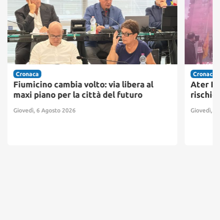
Cronaca
Cronaca
Fiumicino cambia volto: via libera al
Ater Pr
maxi piano per la città del futuro
rischio
Giovedì, 6 Agosto 2026
Giovedì, 6