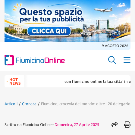
9 AGOSTO 2026
Search Butt
Search
HOT
con fiumicino online la tua citta' in un ...
for:
NEWS
Articoli
/
Cronaca
/
Fiumicino, crocevia del mondo: oltre 120 delegazioni t
Scritto da
Fiumicino Online
-
Domenica, 27 Aprile 2025