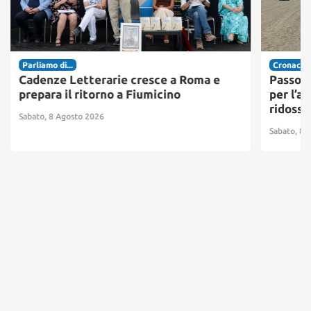
Parliamo di...
Cronaca
Cadenze Letterarie cresce a Roma e
Passosc
prepara il ritorno a Fiumicino
per l’ac
ridosso
Sabato, 8 Agosto 2026
Sabato, 8 