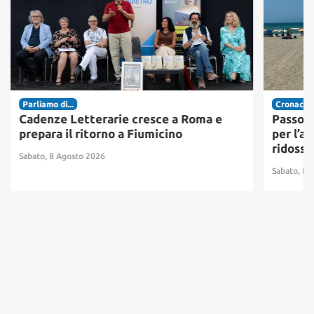
Parliamo di...
Cronaca
Cadenze Letterarie cresce a Roma e
Passosc
prepara il ritorno a Fiumicino
per l’ac
ridosso
Sabato, 8 Agosto 2026
Sabato, 8 