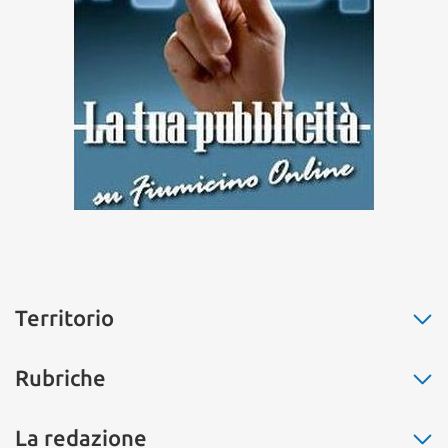
Territorio
Fiumicino
Rubriche
Ostia
Fregene
La buona cucina
La redazione
Maccarese