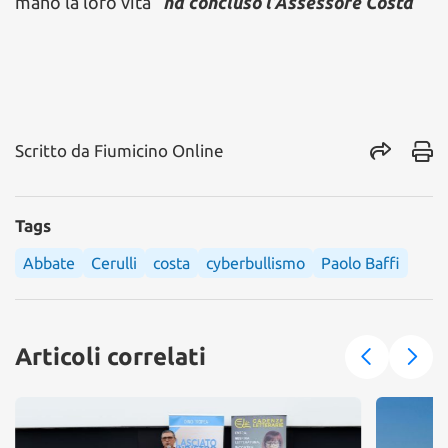
mano la loro vita”
ha concluso l’Assessore Costa
Scritto da
Fiumicino Online
Tags
Abbate
Cerulli
costa
cyberbullismo
Paolo Baffi
Articoli correlati