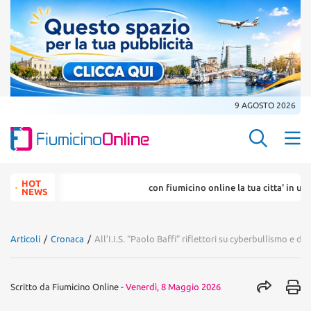
9 AGOSTO 2026
Search Butt
Search
HOT
con fiumicino online la tua citta' in un ... click
for:
NEWS
Articoli
/
Cronaca
/
All’I.I.S. “Paolo Baffi” riflettori su cyberbullismo e di
Scritto da
Fiumicino Online
-
Venerdì, 8 Maggio 2026