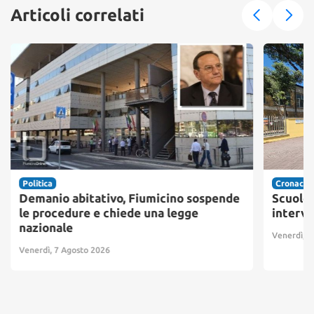
Articoli correlati
Politica
Cronaca
Demanio abitativo, Fiumicino sospende
Scuole 
le procedure e chiede una legge
interve
nazionale
Venerdì, 7
Venerdì, 7 Agosto 2026