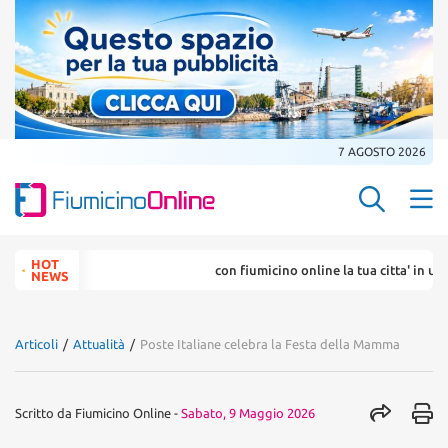
7 AGOSTO 2026
Search Butt
Search
HOT
con fiumicino online la tua citta' in un ...
for:
NEWS
Articoli
/
Attualità
/
Poste Italiane celebra la Festa della Mamma
Scritto da
Fiumicino Online
-
Sabato, 9 Maggio 2026