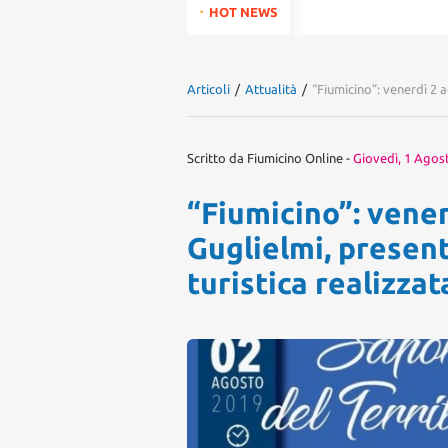
for:
HOT NEWS
Articoli
/
Attualità
/
“Fiumicino”: venerdì 2 
Scritto da
Fiumicino Online
-
Giovedì, 1 Agos
“Fiumicino”: vener
Guglielmi, presen
turistica realizza