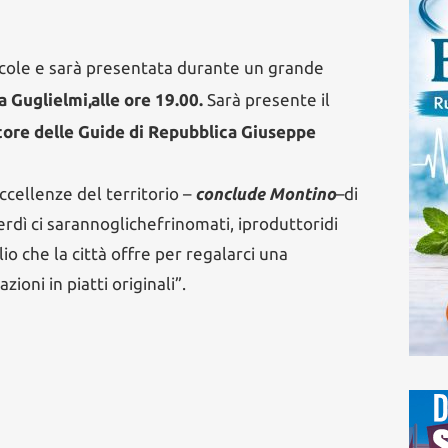
dicole e sarà presentata durante un grande
a Guglielmi,
alle ore 19.00
.
Sarà presente il
tore delle Guide di Repubb
l
ica Giuseppe
cellenze del territorio –
conclude Montino
–
di
erdì ci saranno
gli
chef
rinomati, i
produttori
di
lio che la città offre per regalarci un
a
zioni in piatti originali”.