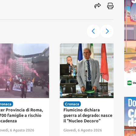
naca
Cronaca
Cro
r Provincia di Roma,
Fiumicino dichiara
Fium
0 famiglie a rischio
guerra al degrado: nasce
pag
adenza
il “Nucleo Decoro”
arri
par
edì, 6 Agosto 2026
Giovedì, 6 Agosto 2026
abb