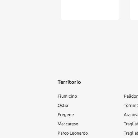
uro"
edì, 6 Agosto 2026
Territorio
Fiumicino
Palido
Ostia
Torrim
Fregene
Aranov
Maccarese
Traglia
Parco Leonardo
Traglia