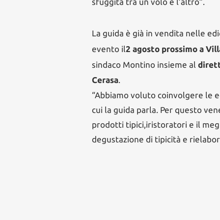
sfuggita tra un volo e l’altro”.
La guida è già in vendita nelle e
evento il
2 agosto prossimo a Vill
sindaco Montino insieme al
diret
Cerasa
.
“Abbiamo voluto coinvolgere le ec
cui la guida parla
. Per questo ven
prodotti tipici
,
i
ristoratori e il meg
degustazione di tipicità e rielabora