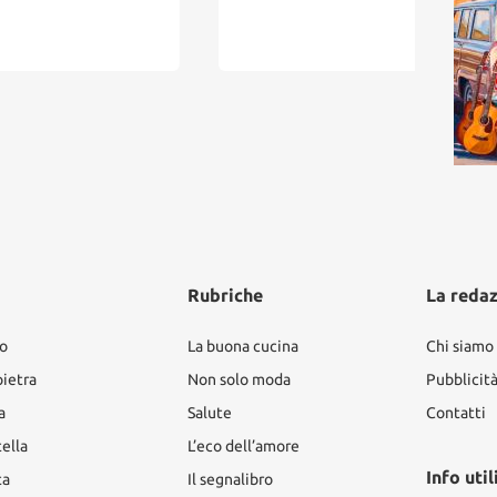
resi
Giov
Rubriche
La reda
ro
La buona cucina
Chi siamo
pietra
Non solo moda
Pubblicit
a
Salute
Contatti
tella
L’eco dell’amore
Info util
ta
Il segnalibro