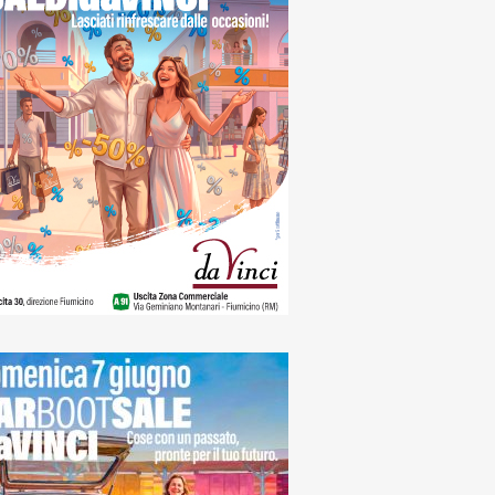
naca
icino, sosta a
amento a regime: in
vo sette nuovi
cometri e
onamenti per