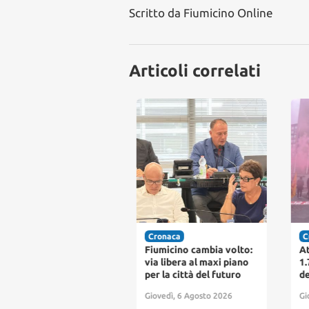
Scritto da
Fiumicino Online
Articoli correlati
itica
Cronaca
Cro
no delle Opere
Fiumicino cambia volto:
Ate
bliche, la
via libera al maxi piano
1.70
gioranza: "Un
per la città del futuro
dec
ultato straordinario,
Giovedì, 6 Agosto 2026
Giov
micino guarda al