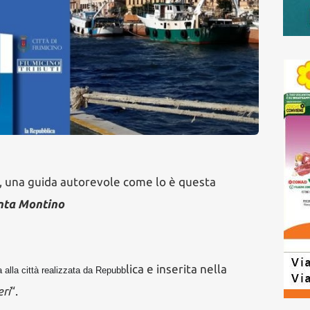
 una guida autorevole come lo è questa
ta Montino
l
ica e inserita nella
a alla città realizzata da Repubb
eri
“.