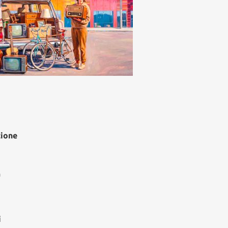
denti e pendolari
edì, 6 Agosto 2026
zione
à
i