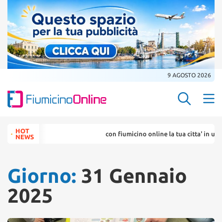
9 AGOSTO 2026
Search Butt
Search
HOT
con fiumicino online la tua citta' in un ...
for:
NEWS
Giorno:
31 Gennaio
2025