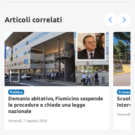
Articoli correlati
Politica
Cronaca
Demanio abitativo, Fiumicino sospende
Scuole 
le procedure e chiede una legge
interve
nazionale
Venerdì, 7
Venerdì, 7 Agosto 2026