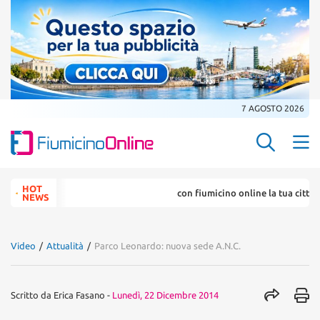
7 AGOSTO 2026
Search Butt
Search
HOT
con fiumicino online la tua citta' in 
for:
NEWS
Video
/
Attualità
/
Parco Leonardo: nuova sede A.N.C.
Scritto da
Erica Fasano
-
Lunedì, 22 Dicembre 2014