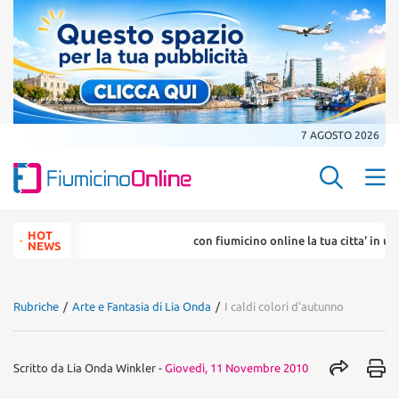
7 AGOSTO 2026
Search Butt
Search
HOT
con fiumicino online la tua citta' in un ..
for:
NEWS
Rubriche
/
Arte e Fantasia di Lia Onda
/
I caldi colori d’autunno
Scritto da
Lia Onda Winkler
-
Giovedì, 11 Novembre 2010