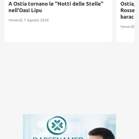
A Ostia tornano le "Notti delle Stelle"
Ostia, 
nell'Oasi Lipu
Rosse: 
baracc
Venerdì, 7 Agosto 2026
Venerdì, 7