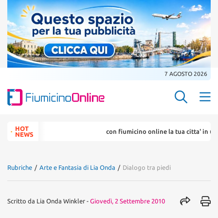
7 AGOSTO 2026
Search Butt
Search
HOT
con fiumicino online la tua citta' in un .
for:
NEWS
Rubriche
/
Arte e Fantasia di Lia Onda
/
Dialogo tra piedi
Scritto da
Lia Onda Winkler
-
Giovedì, 2 Settembre 2010