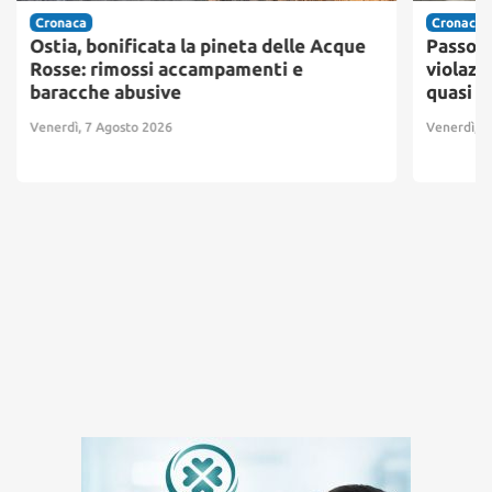
Cronaca
Cronaca
Ostia, bonificata la pineta delle Acque
Passosc
Rosse: rimossi accampamenti e
violazi
baracche abusive
quasi 3
Venerdì, 7 Agosto 2026
Venerdì, 7