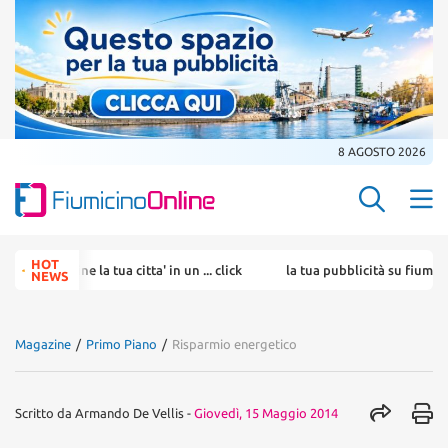
8 AGOSTO 2026
Search Butt
Search
HOT
ine la tua citta' in un ... click
la tua pubblicità su fiumicino online
for:
NEWS
Magazine
/
Primo Piano
/
Risparmio energetico
Scritto da
Armando De Vellis
-
Giovedì, 15 Maggio 2014