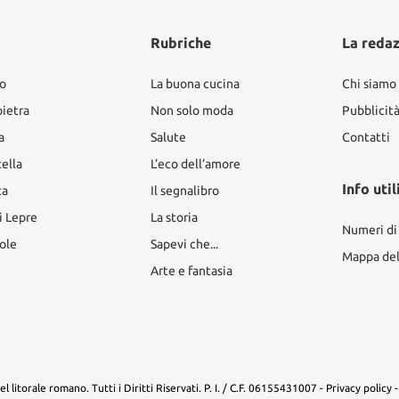
Rubriche
La reda
ro
La buona cucina
Chi siamo
pietra
Non solo moda
Pubblicit
a
Salute
Contatti
tella
L’eco dell’amore
Info util
ta
Il segnalibro
i Lepre
La storia
Numeri di
ole
Sapevi che...
Mappa del 
Arte e fantasia
 litorale romano. Tutti i Diritti Riservati. P. I. / C.F. 06155431007 -
Privacy policy