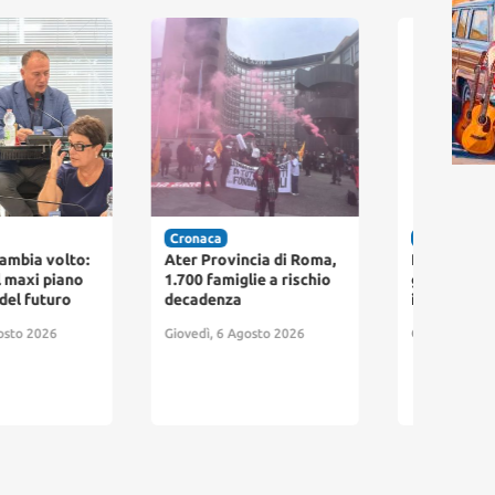
naca
Cronaca
Cro
r Provincia di Roma,
Fiumicino dichiara
Fium
0 famiglie a rischio
guerra al degrado: nasce
pag
adenza
il “Nucleo Decoro”
arri
par
edì, 6 Agosto 2026
Giovedì, 6 Agosto 2026
abb
resi
Giov