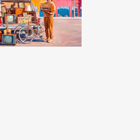
naca
icino, sosta a
amento a regime: in
vo sette nuovi
cometri e
onamenti per
denti e pendolari
edì, 6 Agosto 2026