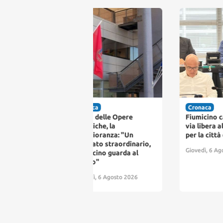
itica
Cronaca
Cro
no delle Opere
Fiumicino cambia volto:
Ate
bliche, la
via libera al maxi piano
1.70
gioranza: "Un
per la città del futuro
dec
ultato straordinario,
Giovedì, 6 Agosto 2026
Giov
micino guarda al
uro"
edì, 6 Agosto 2026