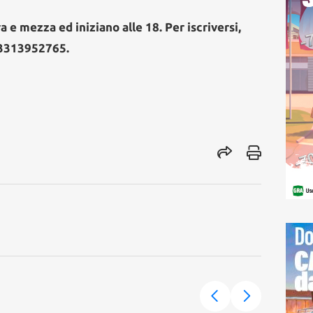
 e mezza ed iniziano alle 18. Per iscriversi,
 3313952765.