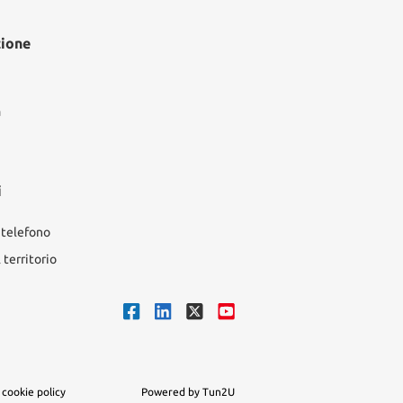
zione
à
i
 telefono
territorio
-
cookie policy
Powered by Tun2U