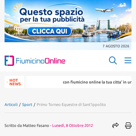
7 AGOSTO 2026
Search Butt
Search
HOT
con fiumicino online la tua citta' in un ... c
for:
NEWS
Articoli
/
Sport
/
Primo Torneo Equestre di Sant’Ippolito
Scritto da
Matteo Fasano
-
Lunedì, 8 Ottobre 2012