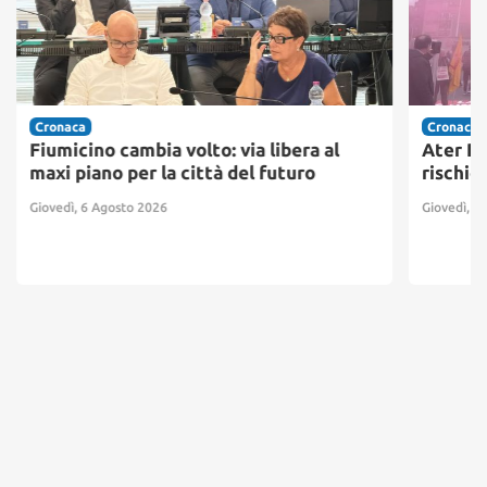
Cronaca
Cronaca
Fiumicino cambia volto: via libera al
Ater Pr
maxi piano per la città del futuro
rischio
Giovedì, 6 Agosto 2026
Giovedì, 6