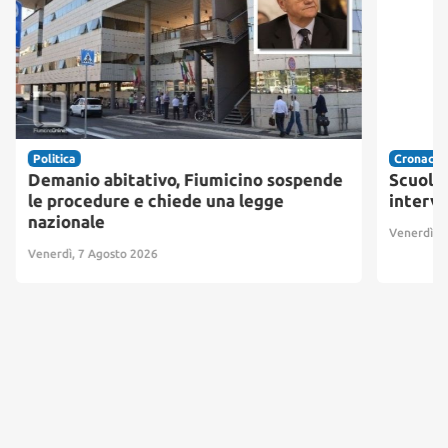
Politica
Cronaca
Demanio abitativo, Fiumicino sospende
Scuole 
le procedure e chiede una legge
interve
nazionale
Venerdì, 7
Venerdì, 7 Agosto 2026