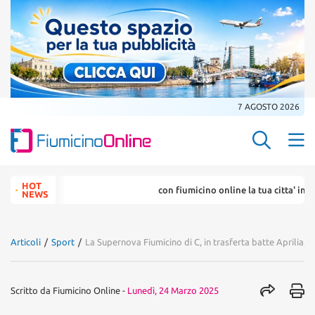
7 AGOSTO 2026
Search Butt
Search
HOT
con fiumicino online la tua citta' in un ... click
for:
NEWS
Articoli
/
Sport
/
La Supernova Fiumicino di C, in trasferta batte Aprilia, 
Scritto da
Fiumicino Online
-
Lunedì, 24 Marzo 2025