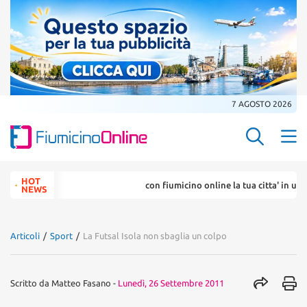
7 AGOSTO 2026
Search Butt
Search
HOT
con fiumicino online la tua citta' in un ... click
for:
NEWS
Articoli
/
Sport
/
La Futsal Isola non sbaglia un colpo
Scritto da
Matteo Fasano
-
Lunedì, 26 Settembre 2011