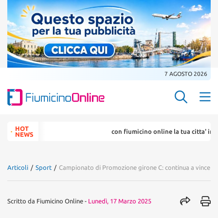
7 AGOSTO 2026
Search Butt
Search
HOT
con fiumicino online la tua citta' in un ... clic
for:
NEWS
Articoli
/
Sport
/
Campionato di Promozione girone C: continua a vincere
Scritto da
Fiumicino Online
-
Lunedì, 17 Marzo 2025