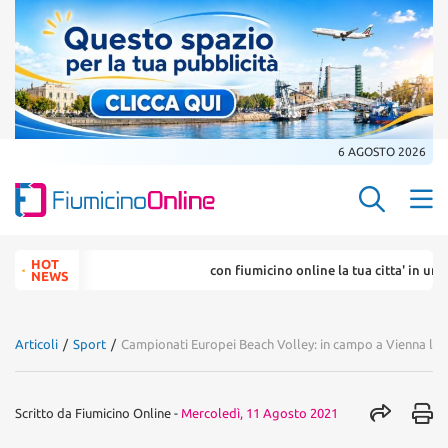
6 AGOSTO 2026
Search Butt
Search
HOT
con fiumicino online la tua citta' in un ... click
for:
NEWS
Articoli
/
Sport
/
Campionati Europei Beach Volley: in campo a Vienna l’at
Scritto da
Fiumicino Online
-
Mercoledì, 11 Agosto 2021