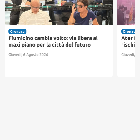
Cronaca
Cronaca
Fiumicino cambia volto: via libera al
Ater Pr
maxi piano per la città del futuro
rischio
Giovedì, 6 Agosto 2026
Giovedì, 6