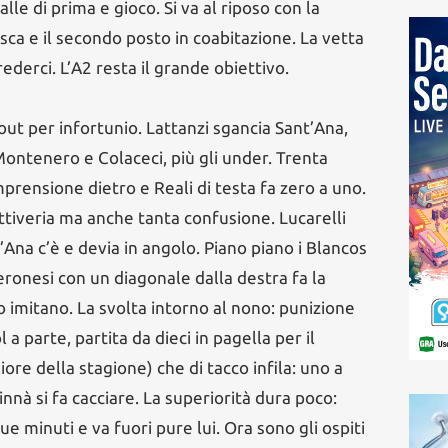
alle di prima e gioco. Si va al riposo con la
asca e il secondo posto in coabitazione. La vetta
ederci. L’A2 resta il grande obiettivo.
out per infortunio. Lattanzi sgancia Sant’Ana,
Montenero e Colaceci, più gli under. Trenta
mprensione dietro e Reali di testa fa zero a uno.
attiveria ma anche tanta confusione. Lucarelli
t’Ana c’è e devia in angolo. Piano piano i Blancos
ronesi con un diagonale dalla destra fa la
lo imitano. La svolta intorno al nono: punizione
 a parte, partita da dieci in pagella per il
ore della stagione) che di tacco infila: uno a
nnà si fa cacciare. La superiorità dura poco:
e minuti e va fuori pure lui. Ora sono gli ospiti