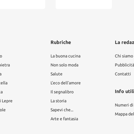
Giov
Rubriche
La reda
ro
La buona cucina
Chi siamo
pietra
Non solo moda
Pubblicit
a
Salute
Contatti
tella
L’eco dell’amore
Info util
ta
Il segnalibro
i Lepre
La storia
Numeri di
ole
Sapevi che...
Mappa del 
Arte e fantasia