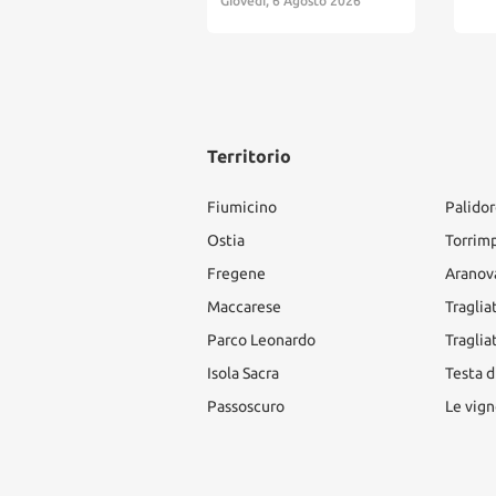
edì, 6 Agosto 2026
Territorio
Fiumicino
Palido
Ostia
Torrim
Fregene
Aranov
Maccarese
Traglia
Parco Leonardo
Traglia
Isola Sacra
Testa d
Passoscuro
Le vign