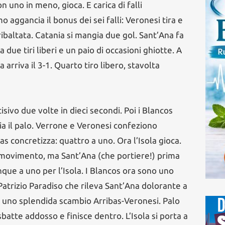
on uno in meno, gioca. E carica di falli
 aggancia il bonus dei sei falli: Veronesi tira e
 ribaltata. Catania si mangia due gol. Sant’Ana fa
ia due tiri liberi e un paio di occasioni ghiotte. A
 arriva il 3-1. Quarto tiro libero, stavolta
sivo due volte in dieci secondi. Poi i Blancos
ia il palo. Verrone e Veronesi confeziono
as concretizza: quattro a uno. Ora l’Isola gioca.
i movimento, ma Sant’Ana (che portiere!) prima
Cinque a uno per l’Isola. I Blancos ora sono uno
Patrizio Paradiso che rileva Sant’Ana dolorante a
o uno splendida scambio Arribas-Veronesi. Palo
i sbatte addosso e finisce dentro. L’Isola si porta a