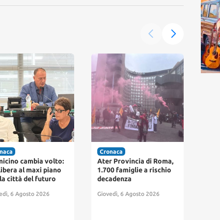
naca
Cronaca
Cro
r Provincia di Roma,
Fiumicino dichiara
Fium
0 famiglie a rischio
guerra al degrado: nasce
pag
adenza
il “Nucleo Decoro”
arri
par
edì, 6 Agosto 2026
Giovedì, 6 Agosto 2026
abb
resi