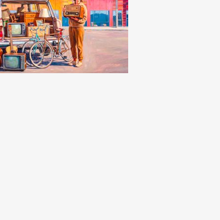
naca
icino, sosta a
amento a regime: in
vo sette nuovi
cometri e
onamenti per
denti e pendolari