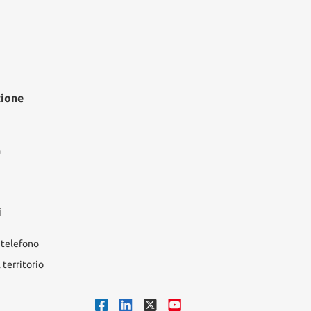
edì, 6 Agosto 2026
zione
à
i
 telefono
territorio