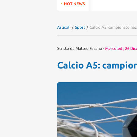
for:
HOT NEWS
Articoli
/
Sport
/
Calcio A5: campionato nazi
Scritto da
Matteo Fasano
-
Mercoledì, 26 Di
Calcio A5: campio