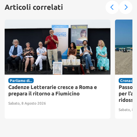
Articoli correlati
Parliamo di...
Cronaca
Cadenze Letterarie cresce a Roma e
Passosc
prepara il ritorno a Fiumicino
per l’ac
ridosso
Sabato, 8 Agosto 2026
Sabato, 8 