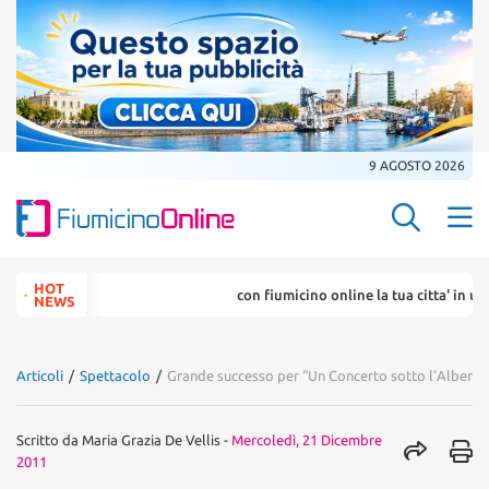
9 AGOSTO 2026
Search Butt
Search
HOT
con fiumicino online la tua citta' in un ... 
for:
NEWS
Articoli
/
Spettacolo
/
Grande successo per “Un Concerto sotto l’Albero”
Scritto da
Maria Grazia De Vellis
-
Mercoledì, 21 Dicembre
2011