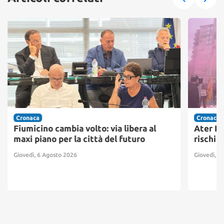
Cronaca
Cronaca
Fiumicino cambia volto: via libera al
Ater Pr
maxi piano per la città del futuro
rischio
Giovedì, 6 Agosto 2026
Giovedì, 6