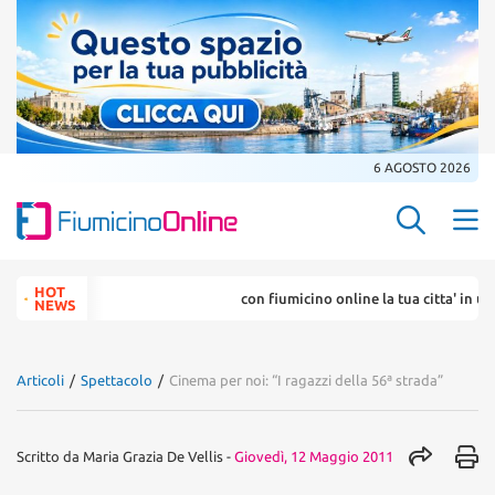
6 AGOSTO 2026
Search Butt
Search
HOT
con fiumicino online la tua citta' in un ... 
for:
NEWS
Articoli
/
Spettacolo
/
Cinema per noi: “I ragazzi della 56ª strada”
Scritto da
Maria Grazia De Vellis
-
Giovedì, 12 Maggio 2011