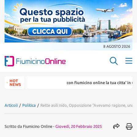
8 AGOSTO 2026
Search Butt
Search
HOT
con fiumicino online la tua citta' in un ... click
for:
NEWS
Articoli
/
Politica
/
Rette asili nido, Opposizione “Avevamo ragione, una vit
Scritto da
Fiumicino Online
-
Giovedì, 20 Febbraio 2025