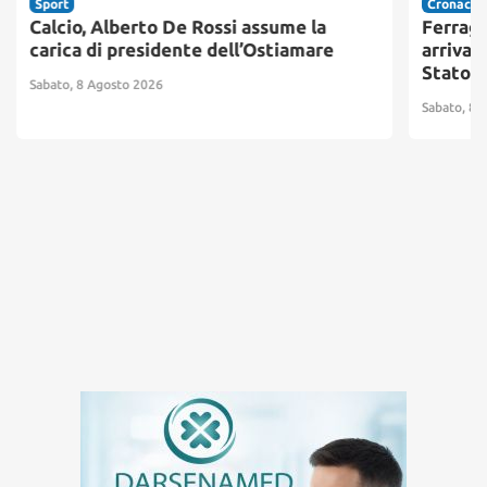
Sport
Cronaca
Calcio, Alberto De Rossi assume la
Ferrago
carica di presidente dell’Ostiamare
arrivano
Stato
Sabato, 8 Agosto 2026
Sabato, 8 