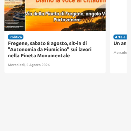
Politica
Arte e Fa
Fregene, sabato 8 agosto, sit-in di
Un ango
"Autonomia da Fiumicino" sui lavori
Mercoledì,
nella Pineta Monumentale
Mercoledì, 5 Agosto 2026