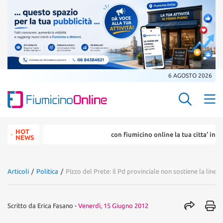
6 AGOSTO 2026
Search Butt
Search
HOT
con fiumicino online la tua citta' in un .
for:
NEWS
Articoli
/
Politica
/
Pizzo del Prete: il Pd provinciale non sostiene la linea 
Scritto da
Erica Fasano
-
Venerdì, 15 Giugno 2012