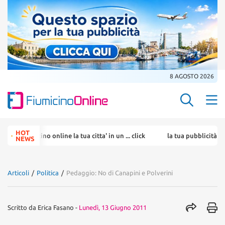
8 AGOSTO 2026
Search Butt
Search
HOT
iumicino online la tua citta' in un ... click
la tua pubblicità su fiumic
for:
NEWS
Articoli
/
Politica
/
Pedaggio: No di Canapini e Polverini
Scritto da
Erica Fasano
-
Lunedì, 13 Giugno 2011