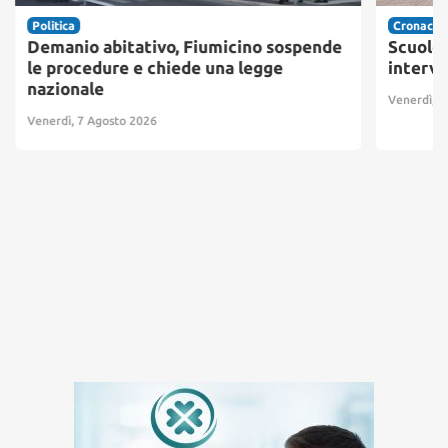
Politica
Cronaca
Demanio abitativo, Fiumicino sospende
Scuole 
le procedure e chiede una legge
interve
nazionale
Venerdì, 7
Venerdì, 7 Agosto 2026