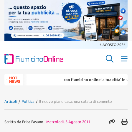
6 AGOSTO 2026
Search Butt
Search
HOT
con fiumicino online la tua citta' in un ...
for:
NEWS
Articoli
/
Politica
/
Il nuovo piano casa: una colata di cemento
Scritto da
Erica Fasano
-
Mercoledì, 3 Agosto 2011