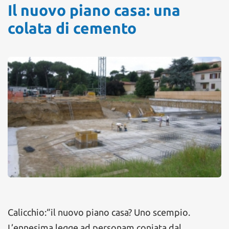
Il nuovo piano casa: una
colata di cemento
Calicchio:“il nuovo piano casa? Uno scempio.
L’ennesima legge ad personam coniata dal