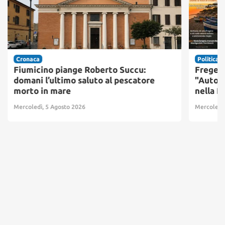
Cronaca
Politica
Fiumicino piange Roberto Succu:
Fregene
domani l’ultimo saluto al pescatore
"Autono
morto in mare
nella 
Mercoledì, 5 Agosto 2026
Mercoledì,