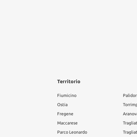
Territorio
Fiumicino
Palido
Ostia
Torrim
Fregene
Aranov
Maccarese
Traglia
Parco Leonardo
Traglia