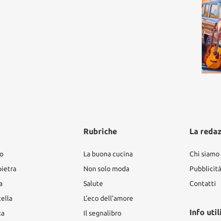
Rubriche
La reda
ro
La buona cucina
Chi siamo
pietra
Non solo moda
Pubblicit
a
Salute
Contatti
tella
L’eco dell’amore
Info util
ta
Il segnalibro