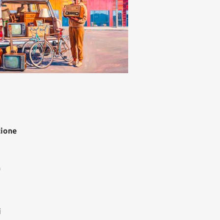
zione
à
i