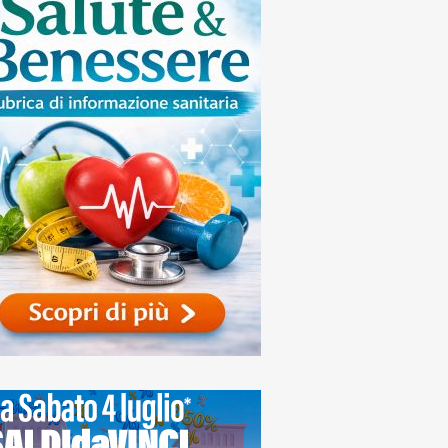
naca
icino, sosta a
amento a regime: in
vo sette nuovi
cometri e
onamenti per
denti e pendolari
edì, 6 Agosto 2026