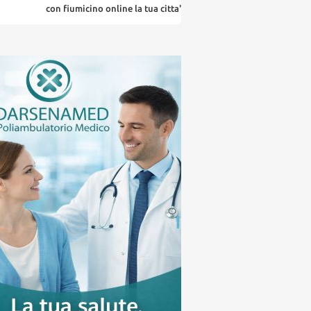
con fiumicino online la tua citta' in un ... click
la tua pubblic