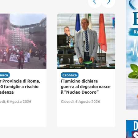
naca
Cronaca
Cro
r Provincia di Roma,
Fiumicino dichiara
Fium
0 famiglie a rischio
guerra al degrado: nasce
pag
adenza
il “Nucleo Decoro”
arri
par
edì, 6 Agosto 2026
Giovedì, 6 Agosto 2026
abb
resi
Giov