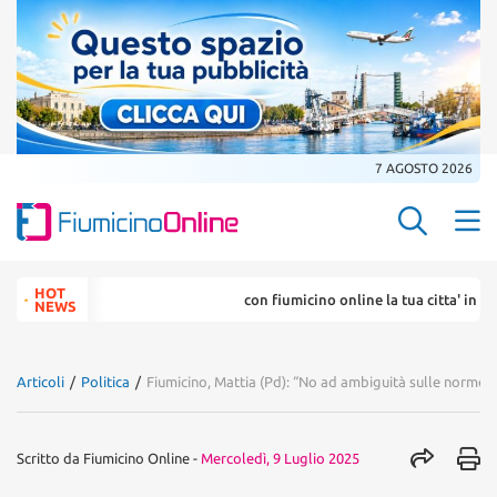
7 AGOSTO 2026
Search Butt
Search
HOT
con fiumicino online la tua citta' in un .
for:
NEWS
Articoli
/
Politica
/
Fiumicino, Mattia (Pd): “No ad ambiguità sulle norme 
Scritto da
Fiumicino Online
-
Mercoledì, 9 Luglio 2025