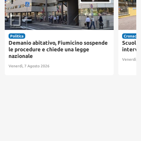
Politica
Cronaca
Demanio abitativo, Fiumicino sospende
Scuole 
le procedure e chiede una legge
interve
nazionale
Venerdì, 7
Venerdì, 7 Agosto 2026