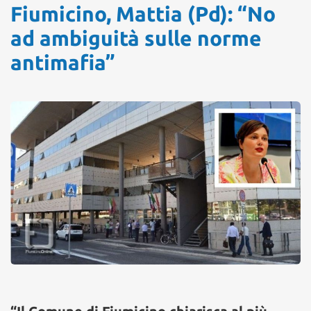
Fiumicino, Mattia (Pd): “No
ad ambiguità sulle norme
antimafia”