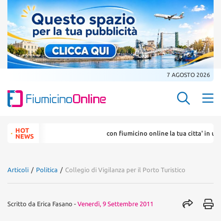
7 AGOSTO 2026
Search Butt
Search
HOT
con fiumicino online la tua citta' in un ... 
for:
NEWS
Articoli
/
Politica
/
Collegio di Vigilanza per il Porto Turistico
Scritto da
Erica Fasano
-
Venerdì, 9 Settembre 2011