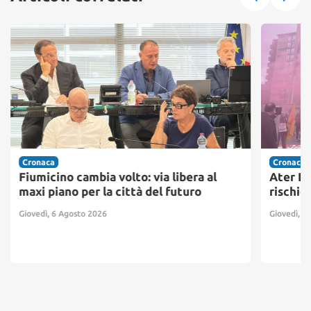
Cronaca
Cronaca
Fiumicino cambia volto: via libera al
Ater Pr
maxi piano per la città del futuro
rischio
Giovedì, 6 Agosto 2026
Giovedì, 6