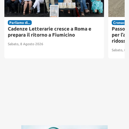
Parliamo di...
Cronaca
Cadenze Letterarie cresce a Roma e
Passosc
prepara il ritorno a Fiumicino
per l’ac
ridosso
Sabato, 8 Agosto 2026
Sabato, 8 