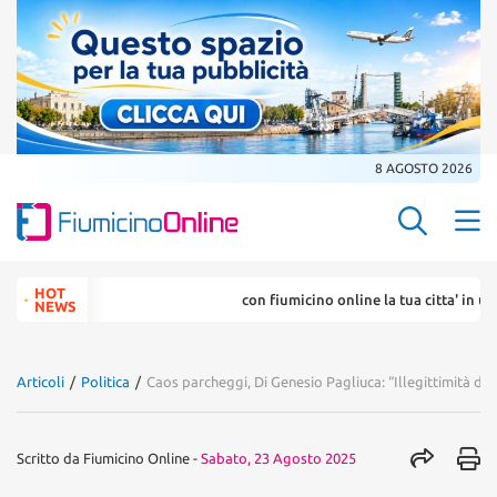
8 AGOSTO 2026
Search Butt
Search
HOT
con fiumicino online la tua citta' in un ..
for:
NEWS
Articoli
/
Politica
/
Caos parcheggi, Di Genesio Pagliuca: “Illegittimità dif
Scritto da
Fiumicino Online
-
Sabato, 23 Agosto 2025