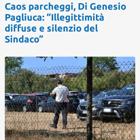
Caos parcheggi, Di Genesio
Pagliuca: “Illegittimità
diffuse e silenzio del
Sindaco”