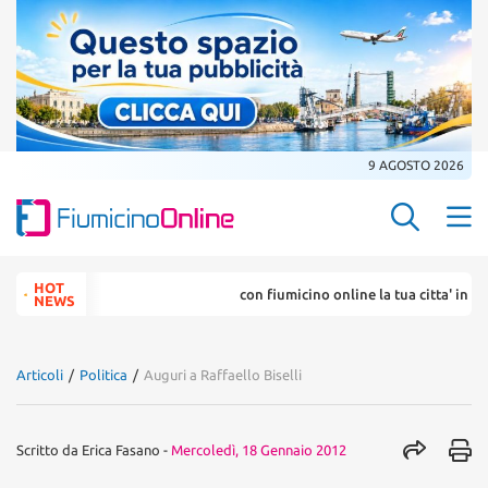
9 AGOSTO 2026
Search Butt
Search
HOT
con fiumicino online la tua citta' in un ..
for:
NEWS
Articoli
/
Politica
/
Auguri a Raffaello Biselli
Scritto da
Erica Fasano
-
Mercoledì, 18 Gennaio 2012