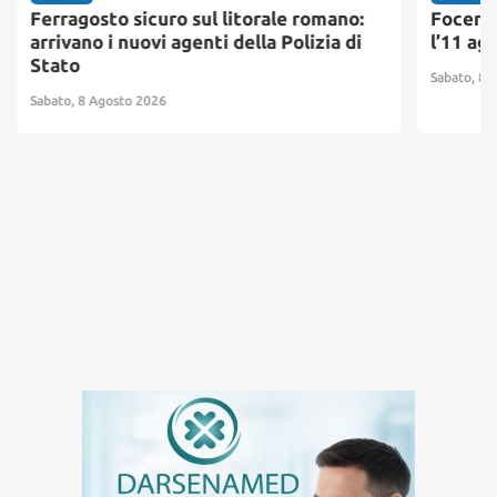
Ferragosto sicuro sul litorale romano:
Focene,
arrivano i nuovi agenti della Polizia di
l’11 ag
Stato
Sabato, 8 
Sabato, 8 Agosto 2026