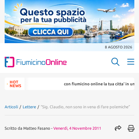
8 AGOSTO 2026
Search Butt
Search
HOT
con fiumicino online la tua citta' in un ... click
for:
NEWS
Articoli
/
Lettere
/
“Sig. Claudio, non sono in vena di fare polemiche”
Scritto da
Matteo Fasano
-
Venerdì, 4 Novembre 2011