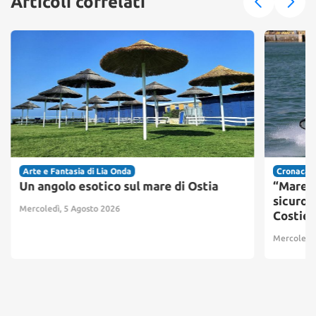
Articoli correlati
Arte e Fantasia di Lia Onda
Cronaca
Un angolo esotico sul mare di Ostia
“Mare e
sicuro s
Mercoledì, 5 Agosto 2026
Costier
Mercoledì,