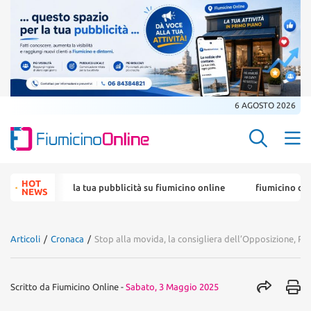
6 AGOSTO 2026
Search Butt
Search
HOT
ck
la tua pubblicità su fiumicino online
fiumicino online il po
for:
NEWS
Articoli
/
Cronaca
/
Stop alla movida, la consigliera dell’Opposizione, P
Scritto da
Fiumicino Online
-
Sabato, 3 Maggio 2025