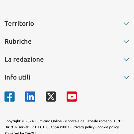
Territorio
Fiumicino
Rubriche
Ostia
Fregene
La buona cucina
La redazione
Maccarese
Non solo moda
Parco Leonardo
Salute
Chi siamo
Info utili
Isola Sacra
L’eco dell’amore
Pubblicità
Passoscuro
Il segnalibro
Contatti
Numeri di telefono
Palidoro
La storia
Mappa del territorio
Torrimpietra
Sapevi che...
Aranova
Arte e fantasia
Tragliatella
Copyright © 2024 Fiumicino Online - il portale del litorale romano. Tutti i
Diritti Riservati. P. I. / C.F. 06155431007 -
Privacy policy
-
cookie policy
Tragliata
Powered by Tun2U