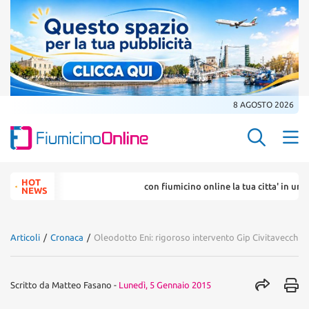
8 AGOSTO 2026
Search Butt
Search
HOT
con fiumicino online la tua citta' in un ... click
for:
NEWS
Articoli
/
Cronaca
/
Oleodotto Eni: rigoroso intervento Gip Civitavecchia
Scritto da
Matteo Fasano
-
Lunedì, 5 Gennaio 2015