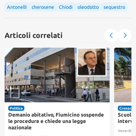
Antonelli
cherosene
Chiodi
oleodotto
sequestro
Articoli correlati
Politica
Cronaca
Demanio abitativo, Fiumicino sospende
Scuole 
le procedure e chiede una legge
interve
nazionale
Venerdì, 7