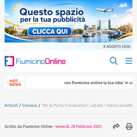
8 AGOSTO 2026
Search Butt
Search
HOT
con fiumicino online la tua citta' in un ... click
for:
NEWS
Articoli
/
Cronaca
/
“No al Porto Crocieristico”, sabato 1 marzo assemble
Scritto da
Fiumicino Online
-
Venerdì, 28 Febbraio 2025