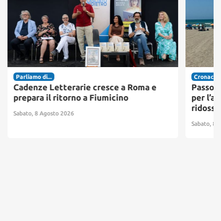
Parliamo di...
Cronaca
Cadenze Letterarie cresce a Roma e
Passosc
prepara il ritorno a Fiumicino
per l’ac
ridosso
Sabato, 8 Agosto 2026
Sabato, 8 