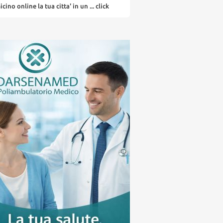
ino online la tua citta' in un ... click
la tua pubblicità su fiumicino o