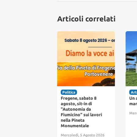
Articoli correlati
onaca
Politica
Art
micino piange
Fregene, sabato 8
Un 
erto Succu: domani
agosto, sit-in di
mar
ltimo saluto al
"Autonomia da
Merc
catore morto in mare
Fiumicino" sui lavori
nella Pineta
oledì, 5 Agosto 2026
Monumentale
Mercoledì, 5 Agosto 2026