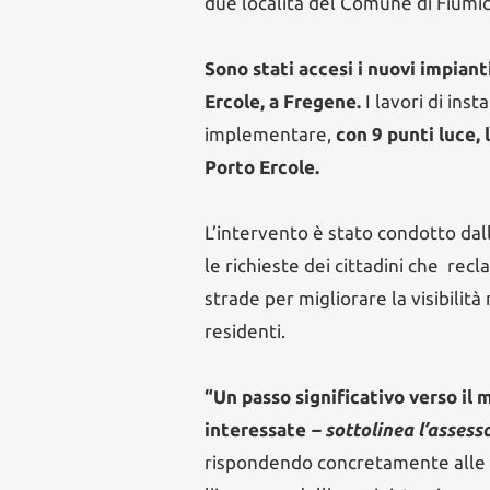
due località del Comune di Fiumic
Sono stati accesi i nuovi impiant
Ercole, a Fregene.
I lavori di ins
implementare,
con 9 punti luce, 
Porto Ercole.
L’intervento è stato condotto da
le richieste dei cittadini che re
strade per migliorare la visibilità
residenti.
“Un passo significativo verso il 
interessate
– sottolinea l’assess
rispondendo concretamente alle 