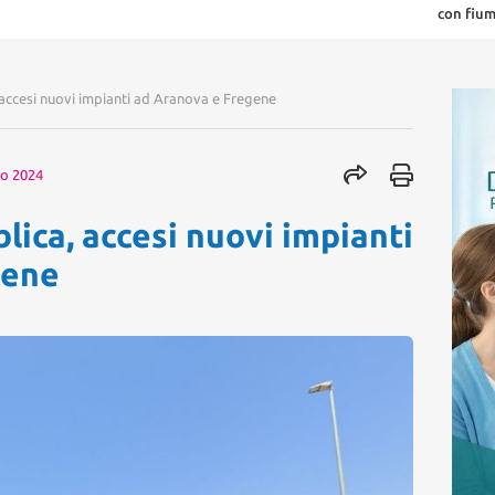
con fiumic
 accesi nuovi impianti ad Aranova e Fregene
no 2024
lica, accesi nuovi impianti
gene