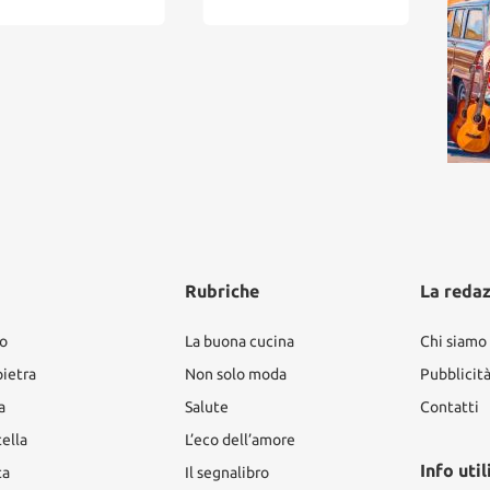
Rubriche
La reda
ro
La buona cucina
Chi siamo
pietra
Non solo moda
Pubblicit
a
Salute
Contatti
tella
L’eco dell’amore
Info util
ta
Il segnalibro