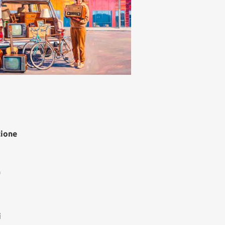
zione
à
i