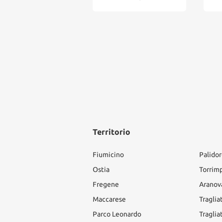
Territorio
Fiumicino
Palido
Ostia
Torrim
Fregene
Aranov
Maccarese
Traglia
Parco Leonardo
Traglia