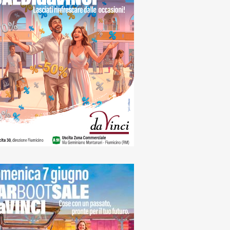
naca
o incendio in via
agnevizza, in
mme un'ampia area
e all'Isola Sacra
oledì, 5 Agosto 2026