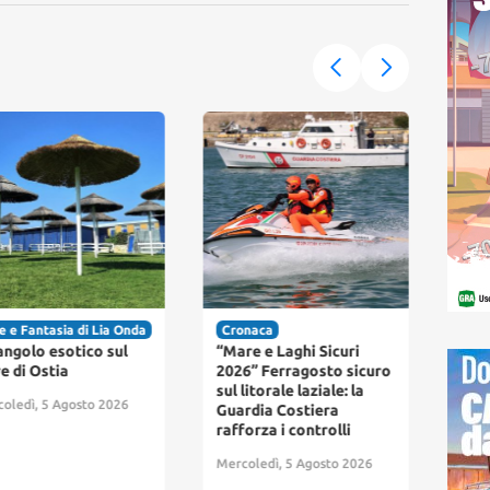
e e Fantasia di Lia Onda
Cronaca
Cro
angolo esotico sul
“Mare e Laghi Sicuri
Vast
e di Ostia
2026” Ferragosto sicuro
Cast
sul litorale laziale: la
fia
oledì, 5 Agosto 2026
Guardia Costiera
verd
rafforza i controlli
Merc
Mercoledì, 5 Agosto 2026