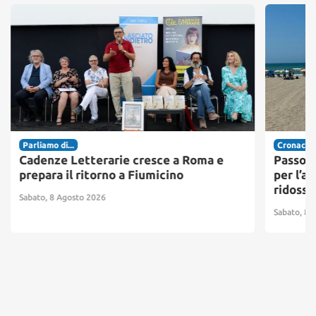
Parliamo di...
Cronaca
Cadenze Letterarie cresce a Roma e
Passosc
prepara il ritorno a Fiumicino
per l’ac
ridosso
Sabato, 8 Agosto 2026
Sabato, 8 