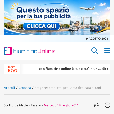
9 AGOSTO 2026
Search Butt
Search
HOT
con fiumicino online la tua citta' in un ... click
for:
NEWS
Articoli
/
Cronaca
/
Fregene: problemi per l’area dedicata ai cani
Scritto da
Matteo Fasano
-
Martedì, 19 Luglio 2011