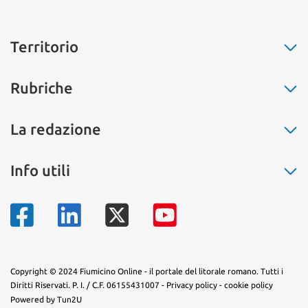
Territorio
Fiumicino
Rubriche
Ostia
Fregene
La buona cucina
La redazione
Maccarese
Non solo moda
Parco Leonardo
Salute
Chi siamo
Info utili
Isola Sacra
L’eco dell’amore
Pubblicità
Passoscuro
Il segnalibro
Contatti
Numeri di telefono
Palidoro
La storia
Mappa del territorio
Torrimpietra
Sapevi che...
Aranova
Arte e fantasia
Tragliatella
Copyright © 2024 Fiumicino Online - il portale del litorale romano. Tutti i
Diritti Riservati. P. I. / C.F. 06155431007 -
Privacy policy
-
cookie policy
Tragliata
Powered by Tun2U