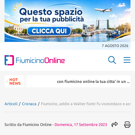
7 AGOSTO 2026
Search Butt
Search
HOT
con fiumicino online la tua citta' in un ... click
for:
NEWS
Articoli
/
Cronaca
/
Fiumicino, addio a Walter Fanti: fu vicesindaco e ass
Scritto da
Fiumicino Online
-
Domenica, 17 Settembre 2023