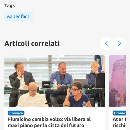
Tags
walter fanti
Articoli correlati
Cronaca
Cronaca
Fiumicino cambia volto: via libera al
Ater Pr
maxi piano per la città del futuro
rischio