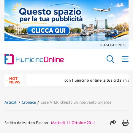
9 AGOSTO 2026
Search Butt
Search
HOT
con fiumicino online la tua citta' in un ... click
for:
NEWS
Articoli
/
Cronaca
/
Case ATER: chiesto un intervento urgente
Scritto da
Matteo Fasano
-
Martedì, 11 Ottobre 2011