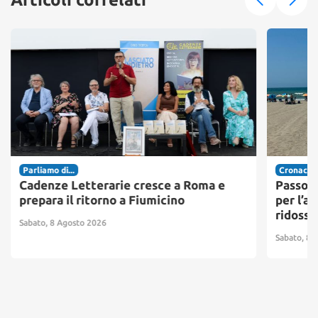
Parliamo di...
Cronaca
Cadenze Letterarie cresce a Roma e
Passosc
prepara il ritorno a Fiumicino
per l’ac
ridosso
Sabato, 8 Agosto 2026
Sabato, 8 