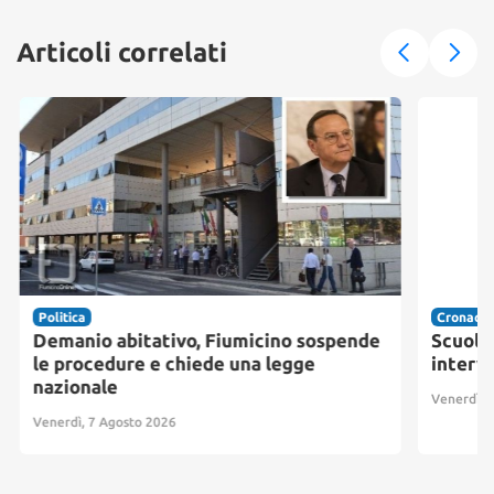
Articoli correlati
Politica
Cronaca
Demanio abitativo, Fiumicino sospende
Scuole 
le procedure e chiede una legge
interve
nazionale
Venerdì, 7
Venerdì, 7 Agosto 2026