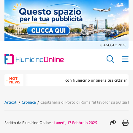
8 AGOSTO 2026
Search Butt
Search
HOT
con fiumicino online la tua citta' in un ... click
for:
NEWS
Articoli
/
Cronaca
/
Capitaneria di Porto di Roma “al lavoro” su pulizia ba
Scritto da
Fiumicino Online
-
Lunedì, 17 Febbraio 2025