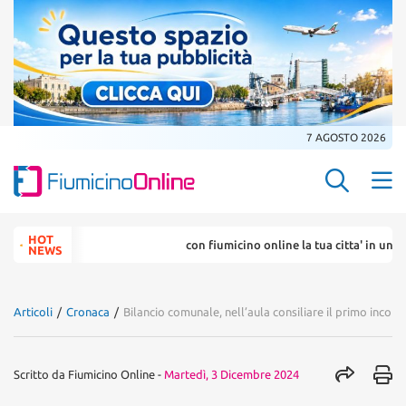
7 AGOSTO 2026
Search Butt
Search
HOT
con fiumicino online la tua citta' in un ... click
for:
NEWS
Articoli
/
Cronaca
/
Bilancio comunale, nell’aula consiliare il primo inco
Scritto da
Fiumicino Online
-
Martedì, 3 Dicembre 2024