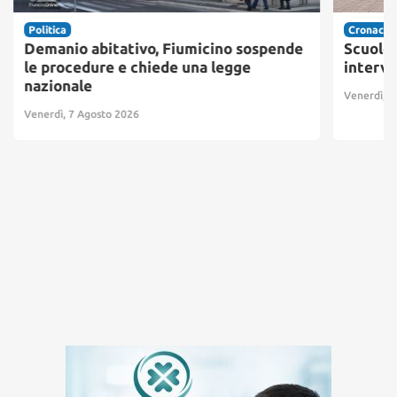
Politica
Cronaca
Demanio abitativo, Fiumicino sospende
Scuole 
le procedure e chiede una legge
interve
nazionale
Venerdì, 7
Venerdì, 7 Agosto 2026