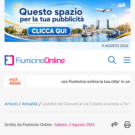
9 AGOSTO 2026
Search Butt
Search
HOT
con fiumicino online la tua citta' in un ... cl
for:
NEWS
Articoli
/
Attualità
/
Giubileo dei Giovani: al via il piano sicurezza a Tor V
Scritto da
Fiumicino Online
-
Sabato, 2 Agosto 2025