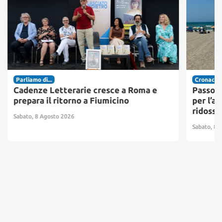
Parliamo di...
Cronaca
Cadenze Letterarie cresce a Roma e
Passosc
prepara il ritorno a Fiumicino
per l’ac
ridosso
Sabato, 8 Agosto 2026
Sabato, 8 