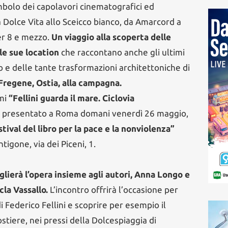
imbolo dei capolavori cinematografici ed
la Dolce Vita allo Sceicco bianco, da Amarcord a
per 8 e mezzo.
Un viaggio alla scoperta delle
le sue location
che raccontano anche gli ultimi
o e delle tante trasformazioni architettoniche di
 Fregene, Ostia, alla campagna.
mi
“Fellini guarda il mare. Ciclovia
arà presentato a Roma domani venerdì 26 maggio,
tival del libro per la pace e la nonviolenza”
ntigone, via dei Piceni, 1.
oglierà l’opera insieme agli autori, Anna Longo e
cla Vassallo.
L’incontro offrirà l’occasione per
 Federico Fellini e scoprire per esempio il
ostiere, nei pressi della Dolcespiaggia di