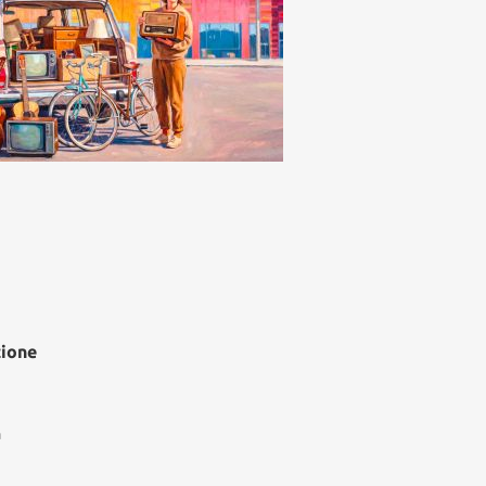
naca
icino, sosta a
amento a regime: in
vo sette nuovi
cometri e
onamenti per
denti e pendolari
edì, 6 Agosto 2026
zione
à