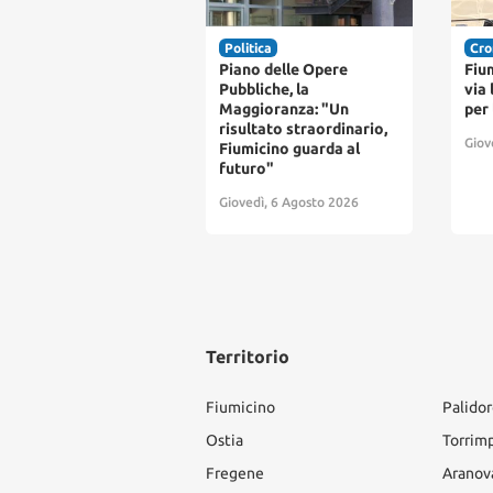
itica
Cronaca
Cro
no delle Opere
Fiumicino cambia volto:
Ate
bliche, la
via libera al maxi piano
1.70
gioranza: "Un
per la città del futuro
dec
ultato straordinario,
Giovedì, 6 Agosto 2026
Giov
micino guarda al
uro"
edì, 6 Agosto 2026
Territorio
Fiumicino
Palido
Ostia
Torrim
Fregene
Aranov