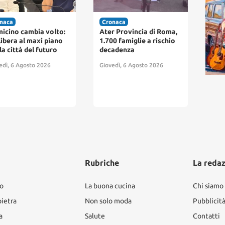
naca
Cronaca
Cro
r Provincia di Roma,
Fiumicino dichiara
Fium
0 famiglie a rischio
guerra al degrado: nasce
pag
adenza
il “Nucleo Decoro”
arri
par
edì, 6 Agosto 2026
Giovedì, 6 Agosto 2026
abb
resi
Giov
Rubriche
La reda
ro
La buona cucina
Chi siamo
pietra
Non solo moda
Pubblicit
a
Salute
Contatti