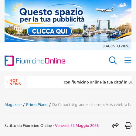
8 AGOSTO 2026
Search Butt
Search
HOT
con fiumicino online la tua citta' in un ... 
for:
NEWS
Magazine
/
Primo Piano
/
Da Capaci al grande schermo: Acis celebra la m
Scritto da
Fiumicino Online
-
Venerdì, 22 Maggio 2026