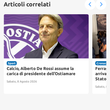
Articoli correlati
Sport
Cronaca
Calcio, Alberto De Rossi assume la
Ferrago
carica di presidente dell’Ostiamare
arrivano
Stato
Sabato, 8 Agosto 2026
Sabato, 8 