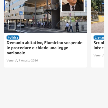
Politica
Cronaca
Demanio abitativo, Fiumicino sospende
Scuole 
le procedure e chiede una legge
interve
nazionale
Venerdì, 7
Venerdì, 7 Agosto 2026