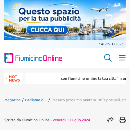
7 AGOSTO 2026
Search Butt
Search
HOT
con fiumicino online la tua citta' in un ... click
for:
NEWS
Magazine
/
Parliamo di...
/
Passato prossimo puntata 18: “I portuali, stori
Scritto da
Fiumicino Online
-
Venerdì, 5 Luglio 2024